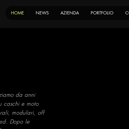
HOME
NEWS
AZIENDA
PORTFOLIO
C
zziamo da anni
u caschi e moto
rali, modulari, off
ked. Dopo le