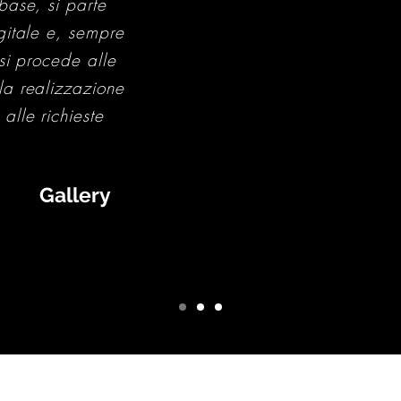
base, si parte
igitale e, sempre
 si procede alle
la realizzazione
alle richieste
Gallery