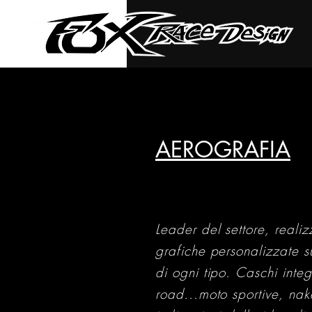
AEROGRAFIA
Leader del settore, reali
grafiche personalizzate s
di ogni tipo. Caschi integ
road...moto sportive, na